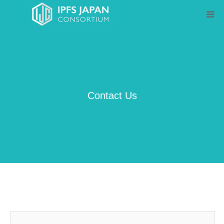
Home
1th Event
Contact Us
About IJC
Protocol Labs
Privacy Policy
Contact Us